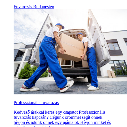
Fuvarozás Budapesten
Professzionális fuvarozás
Kedvező árakkal keres egy csapatot Professzionális
fuvarozás kapcsán? Cégünk örömmel segít önnek,
hívjon és adunk önnek egy ajánlatot. Hívjon minket és