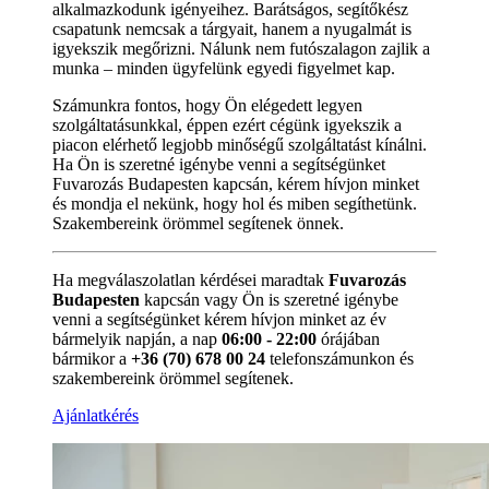
alkalmazkodunk igényeihez. Barátságos, segítőkész
csapatunk nemcsak a tárgyait, hanem a nyugalmát is
igyekszik megőrizni. Nálunk nem futószalagon zajlik a
munka – minden ügyfelünk egyedi figyelmet kap.
Számunkra fontos, hogy Ön elégedett legyen
szolgáltatásunkkal, éppen ezért cégünk igyekszik a
piacon elérhető legjobb minőségű szolgáltatást kínálni.
Ha Ön is szeretné igénybe venni a segítségünket
Fuvarozás Budapesten kapcsán, kérem hívjon minket
és mondja el nekünk, hogy hol és miben segíthetünk.
Szakembereink örömmel segítenek önnek.
Ha megválaszolatlan kérdései maradtak
Fuvarozás
Budapesten
kapcsán vagy Ön is szeretné igénybe
venni a segítségünket kérem hívjon minket az év
bármelyik napján, a nap
06:00 - 22:00
órájában
bármikor a
+36 (70) 678 00 24
telefonszámunkon és
szakembereink örömmel segítenek.
Ajánlatkérés