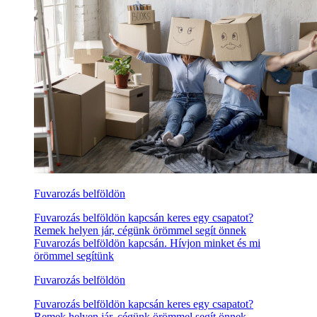
Fuvarozás belföldön
Fuvarozás belföldön kapcsán keres egy csapatot?
Remek helyen jár, cégünk örömmel segít önnek
Fuvarozás belföldön kapcsán. Hívjon minket és mi
örömmel segítünk
Fuvarozás belföldön
Fuvarozás belföldön kapcsán keres egy csapatot?
Remek helyen jár, cégünk örömmel segít önnek