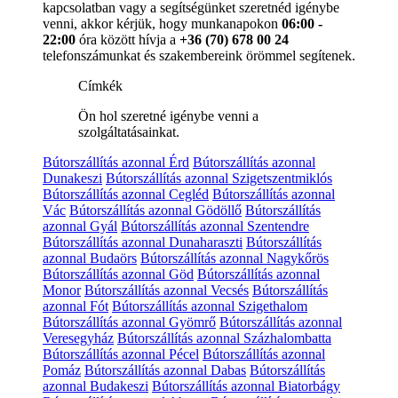
kapcsolatban vagy a segítségünket szeretnéd igénybe
venni, akkor kérjük, hogy munkanapokon
06:00 -
22:00
óra között hívja a
+36 (70) 678 00 24
telefonszámunkat és szakembereink örömmel segítenek.
Címkék
Ön hol szeretné igénybe venni a
szolgáltatásainkat.
Bútorszállítás azonnal Érd
Bútorszállítás azonnal
Dunakeszi
Bútorszállítás azonnal Szigetszentmiklós
Bútorszállítás azonnal Cegléd
Bútorszállítás azonnal
Vác
Bútorszállítás azonnal Gödöllő
Bútorszállítás
azonnal Gyál
Bútorszállítás azonnal Szentendre
Bútorszállítás azonnal Dunaharaszti
Bútorszállítás
azonnal Budaörs
Bútorszállítás azonnal Nagykőrös
Bútorszállítás azonnal Göd
Bútorszállítás azonnal
Monor
Bútorszállítás azonnal Vecsés
Bútorszállítás
azonnal Fót
Bútorszállítás azonnal Szigethalom
Bútorszállítás azonnal Gyömrő
Bútorszállítás azonnal
Veresegyház
Bútorszállítás azonnal Százhalombatta
Bútorszállítás azonnal Pécel
Bútorszállítás azonnal
Pomáz
Bútorszállítás azonnal Dabas
Bútorszállítás
azonnal Budakeszi
Bútorszállítás azonnal Biatorbágy