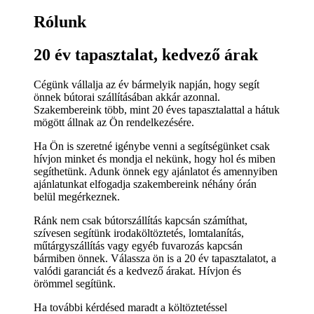
Rólunk
20 év tapasztalat, kedvező árak
Cégünk vállalja az év bármelyik napján, hogy segít
önnek bútorai szállításában akkár azonnal.
Szakembereink több, mint 20 éves tapasztalattal a hátuk
mögött állnak az Ön rendelkezésére.
Ha Ön is szeretné igénybe venni a segítségünket csak
hívjon minket és mondja el nekünk, hogy hol és miben
segíthetünk. Adunk önnek egy ajánlatot és amennyiben
ajánlatunkat elfogadja szakembereink néhány órán
belül megérkeznek.
Ránk nem csak bútorszállítás kapcsán számíthat,
szívesen segítünk irodaköltöztetés, lomtalanítás,
műtárgyszállítás vagy egyéb fuvarozás kapcsán
bármiben önnek. Válassza ön is a 20 év tapasztalatot, a
valódi garanciát és a kedvező árakat. Hívjon és
örömmel segítünk.
Ha további kérdésed maradt a költöztetéssel