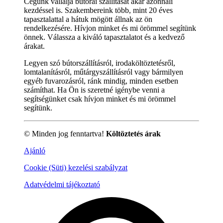
Cégünk vállalja bútorai szállítását akár azonnali
kezdéssel is. Szakembereink több, mint 20 éves
tapasztalattal a hátuk mögött állnak az ön
rendelkezésére. Hívjon minket és mi örömmel segítünk
önnek. Válassza a kiváló tapasztalatot és a kedvező
árakat.
Legyen szó bútorszállításról, irodaköltöztetésről,
lomtalanításról, műtárgyszállításról vagy bármilyen
egyéb fuvarozásról, ránk mindig, minden esetben
számíthat. Ha Ön is szeretné igénybe venni a
segítségünket csak hívjon minket és mi örömmel
segítünk.
© Minden jog fenntartva!
Költöztetés árak
Ajánló
Cookie (Süti) kezelési szabályzat
Adatvédelmi tájékoztató