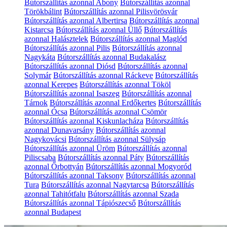
Bútorszállítás azonnal Abony
Bútorszállítás azonnal
Törökbálint
Bútorszállítás azonnal Pilisvörösvár
Bútorszállítás azonnal Albertirsa
Bútorszállítás azonnal
Kistarcsa
Bútorszállítás azonnal Üllő
Bútorszállítás
azonnal Halásztelek
Bútorszállítás azonnal Maglód
Bútorszállítás azonnal Pilis
Bútorszállítás azonnal
Nagykáta
Bútorszállítás azonnal Budakalász
Bútorszállítás azonnal Diósd
Bútorszállítás azonnal
Solymár
Bútorszállítás azonnal Ráckeve
Bútorszállítás
azonnal Kerepes
Bútorszállítás azonnal Tököl
Bútorszállítás azonnal Isaszeg
Bútorszállítás azonnal
Tárnok
Bútorszállítás azonnal Erdőkertes
Bútorszállítás
azonnal Ócsa
Bútorszállítás azonnal Csömör
Bútorszállítás azonnal Kiskunlacháza
Bútorszállítás
azonnal Dunavarsány
Bútorszállítás azonnal
Nagykovácsi
Bútorszállítás azonnal Sülysáp
Bútorszállítás azonnal Üröm
Bútorszállítás azonnal
Piliscsaba
Bútorszállítás azonnal Páty
Bútorszállítás
azonnal Őrbottyán
Bútorszállítás azonnal Mogyoród
Bútorszállítás azonnal Taksony
Bútorszállítás azonnal
Tura
Bútorszállítás azonnal Nagytarcsa
Bútorszállítás
azonnal Tahitótfalu
Bútorszállítás azonnal Szada
Bútorszállítás azonnal Tápiószecső
Bútorszállítás
azonnal Budapest