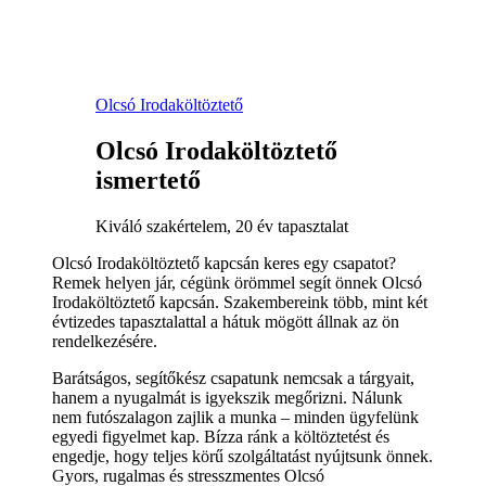
Olcsó Irodaköltöztető
Olcsó Irodaköltöztető
ismertető
Kiváló szakértelem, 20 év tapasztalat
Olcsó Irodaköltöztető kapcsán keres egy csapatot?
Remek helyen jár, cégünk örömmel segít önnek Olcsó
Irodaköltöztető kapcsán. Szakembereink több, mint két
évtizedes tapasztalattal a hátuk mögött állnak az ön
rendelkezésére.
Barátságos, segítőkész csapatunk nemcsak a tárgyait,
hanem a nyugalmát is igyekszik megőrizni. Nálunk
nem futószalagon zajlik a munka – minden ügyfelünk
egyedi figyelmet kap. Bízza ránk a költöztetést és
engedje, hogy teljes körű szolgáltatást nyújtsunk önnek.
Gyors, rugalmas és stresszmentes Olcsó