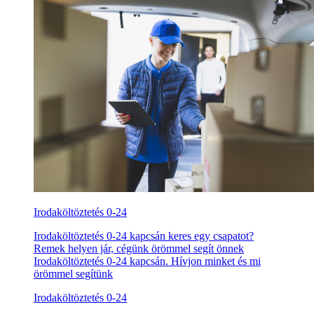
Irodaköltöztetés 0-24
Irodaköltöztetés 0-24 kapcsán keres egy csapatot?
Remek helyen jár, cégünk örömmel segít önnek
Irodaköltöztetés 0-24 kapcsán. Hívjon minket és mi
örömmel segítünk
Irodaköltöztetés 0-24