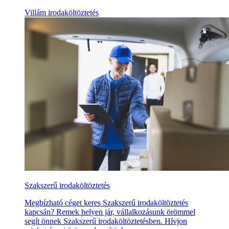
Villám irodaköltöztetés
Szakszerű irodaköltöztetés
Megbízható céget keres Szakszerű irodaköltöztetés
kapcsán? Remek helyen jár, vállalkozásunk örömmel
segít önnek Szakszerű irodaköltöztetésben. Hívjon