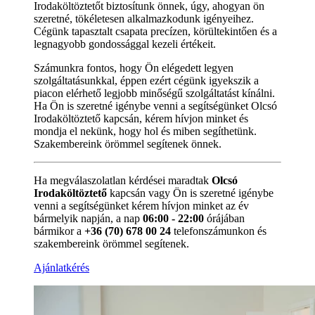
Irodaköltöztetőt biztosítunk önnek, úgy, ahogyan ön
szeretné, tökéletesen alkalmazkodunk igényeihez.
Cégünk tapasztalt csapata precízen, körültekintően és a
legnagyobb gondossággal kezeli értékeit.
Számunkra fontos, hogy Ön elégedett legyen
szolgáltatásunkkal, éppen ezért cégünk igyekszik a
piacon elérhető legjobb minőségű szolgáltatást kínálni.
Ha Ön is szeretné igénybe venni a segítségünket Olcsó
Irodaköltöztető kapcsán, kérem hívjon minket és
mondja el nekünk, hogy hol és miben segíthetünk.
Szakembereink örömmel segítenek önnek.
Ha megválaszolatlan kérdései maradtak
Olcsó
Irodaköltöztető
kapcsán vagy Ön is szeretné igénybe
venni a segítségünket kérem hívjon minket az év
bármelyik napján, a nap
06:00 - 22:00
órájában
bármikor a
+36 (70) 678 00 24
telefonszámunkon és
szakembereink örömmel segítenek.
Ajánlatkérés