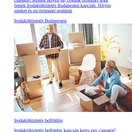
csapatot? Remek helyen jár, cégünk örömmel segít
önnek Irodaköltöztetés Budapesten kapcsán. Hívjon
minket és mi örömmel segítünk
Irodaköltöztetés Budapesten
Irodaköltöztetés belföldön
Irodaköltöztetés belföldön kapcsán keres egy csapatot?