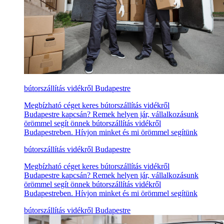
bútorszállítás vidékről Budapestre
Megbízható céget keres bútorszállítás vidékről
Budapestre kapcsán? Remek helyen jár, vállalkozásunk
örömmel segít önnek bútorszállítás vidékről
Budapestreben. Hívjon minket és mi örömmel segítünk
bútorszállítás vidékről Budapestre
Megbízható céget keres bútorszállítás vidékről
Budapestre kapcsán? Remek helyen jár, vállalkozásunk
örömmel segít önnek bútorszállítás vidékről
Budapestreben. Hívjon minket és mi örömmel segítünk
bútorszállítás vidékről Budapestre