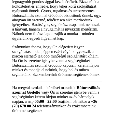
legnagyobb gondossággal kezeli értékeit. Bízza ránk a
költöztetést és engedje, hogy teljes körű szolgáltatást
nyújtsunk önnek. Gyors, rugalmas és stresszmentes
Bútorszállítás azonnal Gödöllőt biztosítunk önnek, úgy,
ahogyan ön szeretné, tökéletesen alkalmazkodunk
igényeihez. Barátságos, segítőkész csapatunk nemcsak
a tárgyait, hanem a nyugalmát is igyekszik megőrizni.
Nálunk nem futószalagon zajlik a munka – minden
ügyfelünk egyedi figyelmet kap.
Számunkra fontos, hogy Ön elégedett legyen
szolgáltatásunkkal, éppen ezért cégünk igyekszik a
piacon elérhető legjobb minőségű szolgáltatást kínálni.
Ha Ön is szeretné igénybe venni a segítségünket
Bútorszállítás azonnal Gödöllő kapcsán, kérem hívjon
minket és mondja el nekünk, hogy hol és miben
segíthetünk. Szakembereink örömmel segítenek önnek.
Ha megválaszolatlan kérdései maradtak
Bútorszállítás
azonnal Gödöllő
vagy Ön is szeretné igénybe venni a
segítségünket kérem hívjon minket az év bármelyik
napján, a nap
06:00 - 22:00
órájában bármikor a
+36
(70) 678 00 24
telefonszámunkon és szakembereink
örömmel segítenek.