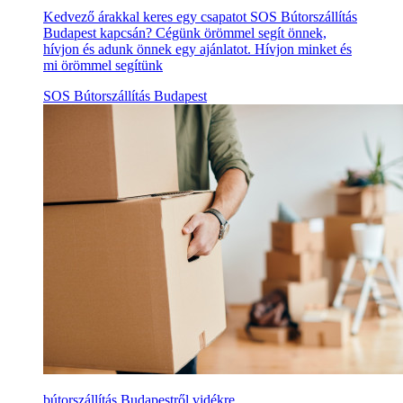
Kedvező árakkal keres egy csapatot SOS Bútorszállítás
Budapest kapcsán? Cégünk örömmel segít önnek,
hívjon és adunk önnek egy ajánlatot. Hívjon minket és
mi örömmel segítünk
SOS Bútorszállítás Budapest
bútorszállítás Budapestről vidékre