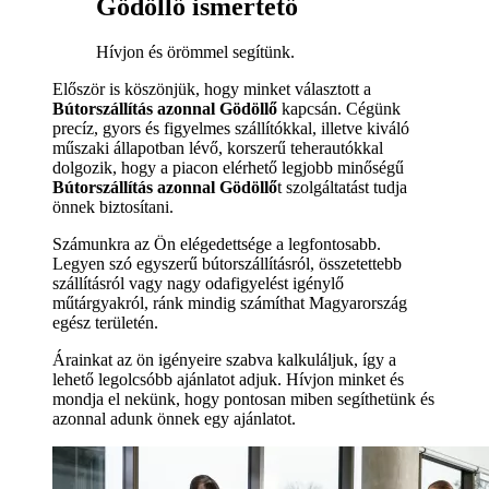
Gödöllő ismertető
Hívjon és örömmel segítünk.
Először is köszönjük, hogy minket választott a
Bútorszállítás azonnal Gödöllő
kapcsán. Cégünk
precíz, gyors és figyelmes szállítókkal, illetve kiváló
műszaki állapotban lévő, korszerű teherautókkal
dolgozik, hogy a piacon elérhető legjobb minőségű
Bútorszállítás azonnal Gödöllő
t szolgáltatást tudja
önnek biztosítani.
Számunkra az Ön elégedettsége a legfontosabb.
Legyen szó egyszerű bútorszállításról, összetettebb
szállításról vagy nagy odafigyelést igénylő
műtárgyakról, ránk mindig számíthat Magyarország
egész területén.
Árainkat az ön igényeire szabva kalkuláljuk, így a
lehető legolcsóbb ajánlatot adjuk. Hívjon minket és
mondja el nekünk, hogy pontosan miben segíthetünk és
azonnal adunk önnek egy ajánlatot.