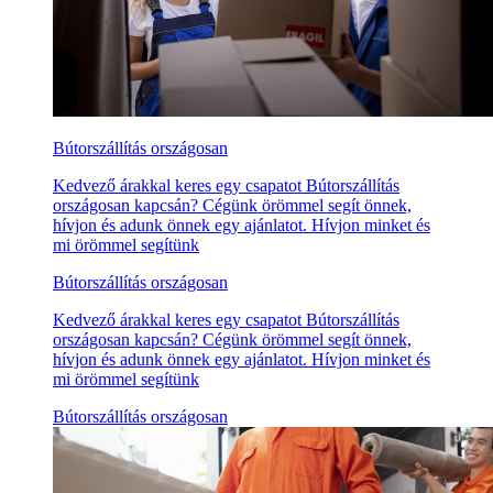
Bútorszállítás országosan
Kedvező árakkal keres egy csapatot Bútorszállítás
országosan kapcsán? Cégünk örömmel segít önnek,
hívjon és adunk önnek egy ajánlatot. Hívjon minket és
mi örömmel segítünk
Bútorszállítás országosan
Kedvező árakkal keres egy csapatot Bútorszállítás
országosan kapcsán? Cégünk örömmel segít önnek,
hívjon és adunk önnek egy ajánlatot. Hívjon minket és
mi örömmel segítünk
Bútorszállítás országosan