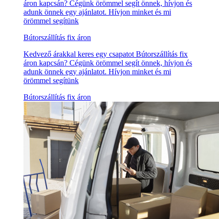
áron kapcsán? Cégünk örömmel segít önnek, hívjon és
adunk önnek egy ajánlatot. Hívjon minket és mi
örömmel segítünk
Bútorszállítás fix áron
Kedvező árakkal keres egy csapatot Bútorszállítás fix
áron kapcsán? Cégünk örömmel segít önnek, hívjon és
adunk önnek egy ajánlatot. Hívjon minket és mi
örömmel segítünk
Bútorszállítás fix áron