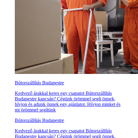
Bútorszállítás Budapestre
Kedvező árakkal keres egy csapatot Bútorszállítás
Budapestre kapcsán? Cégünk örömmel segít önnek,
hívjon és adunk önnek egy ajánlatot. Hívjon minket és
mi örömmel segítünk
Bútorszállítás Budapestre
Kedvező árakkal keres egy csapatot Bútorszállítás
Budapestre kapcsán? Cégünk örömmel segít önnek,