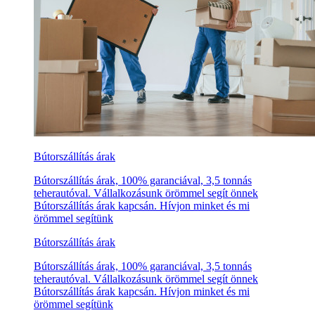
Bútorszállítás árak
Bútorszállítás árak, 100% garanciával, 3,5 tonnás
teherautóval. Vállalkozásunk örömmel segít önnek
Bútorszállítás árak kapcsán. Hívjon minket és mi
örömmel segítünk
Bútorszállítás árak
Bútorszállítás árak, 100% garanciával, 3,5 tonnás
teherautóval. Vállalkozásunk örömmel segít önnek
Bútorszállítás árak kapcsán. Hívjon minket és mi
örömmel segítünk