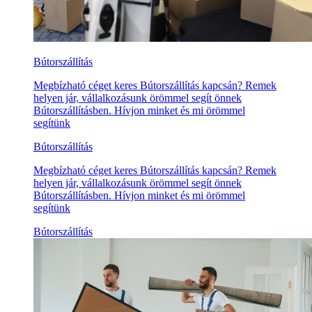
Bútorszállítás
Megbízható céget keres Bútorszállítás kapcsán? Remek
helyen jár, vállalkozásunk örömmel segít önnek
Bútorszállításben. Hívjon minket és mi örömmel
segítünk
Bútorszállítás
Megbízható céget keres Bútorszállítás kapcsán? Remek
helyen jár, vállalkozásunk örömmel segít önnek
Bútorszállításben. Hívjon minket és mi örömmel
segítünk
Bútorszállítás