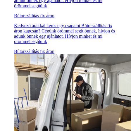
adunk önnek egy ajánlatot. Hívjon minket és mi
örömmel segítünk
Bútorszállítás fix áron
Kedvező árakkal keres egy csapatot Bútorszállítás fix
áron kapcsán? Cégünk örömmel segít önnek, hívjon és
adunk önnek egy ajánlatot. Hívjon minket és mi
örömmel segítünk
Bútorszállítás fix áron