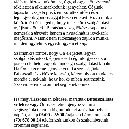
vidékret biztosítunk önnek, úgy, ahogyan ön szeretné,
tökéletesen alkalmazkodunk igényeihez. Cégünk
tapasztalt csapata precízen, körültekintően és a
legnagyobb gondossággal kezeli értékeit. Bízza ránk a
költöztetést és engedje, hogy teljes körű szolgáltatást
nyújtsunk önnek. Barátságos, segítőkész csapatunk
nemcsak a tárgyait, hanem a nyugalmát is igyekszik
megőrizni. Nálunk nem futószalagon zajlik a munka –
minden ügyfelünk egyedi figyelmet kap.
Számunkra fontos, hogy Ön elégedett legyen
szolgáltatásunkkal, éppen ezért cégünk igyekszik a
piacon elérhető legjobb minőségű szolgáltatást kínálni.
Ha Ön is szeretné igénybe venni a segítségünket
Bútorszállítás vidékre kapcsán, kérem hívjon minket és
mondja el nekünk, hogy hol és miben segíthetünk.
Szakembereink örömmel segítenek önnek.
Ha megválaszolatlan kérdései maradtak
Bútorszállítás
vidékre
vagy Ön is szeretné igénybe venni a
segítségünket kérem hívjon minket az év bármelyik
napján, a nap
06:00 - 22:00
órájában bármikor a
+36
(70) 678 00 24
telefonszámunkon és szakembereink
örömmel segítenek.