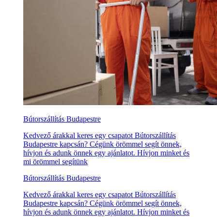
Bútorszállítás Budapestre
Kedvező árakkal keres egy csapatot Bútorszállítás
Budapestre kapcsán? Cégünk örömmel segít önnek,
hívjon és adunk önnek egy ajánlatot. Hívjon minket és
mi örömmel segítünk
Bútorszállítás Budapestre
Kedvező árakkal keres egy csapatot Bútorszállítás
Budapestre kapcsán? Cégünk örömmel segít önnek,
hívjon és adunk önnek egy ajánlatot. Hívjon minket és