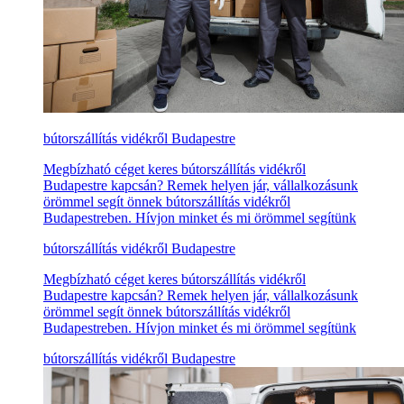
bútorszállítás vidékről Budapestre
Megbízható céget keres bútorszállítás vidékről
Budapestre kapcsán? Remek helyen jár, vállalkozásunk
örömmel segít önnek bútorszállítás vidékről
Budapestreben. Hívjon minket és mi örömmel segítünk
bútorszállítás vidékről Budapestre
Megbízható céget keres bútorszállítás vidékről
Budapestre kapcsán? Remek helyen jár, vállalkozásunk
örömmel segít önnek bútorszállítás vidékről
Budapestreben. Hívjon minket és mi örömmel segítünk
bútorszállítás vidékről Budapestre