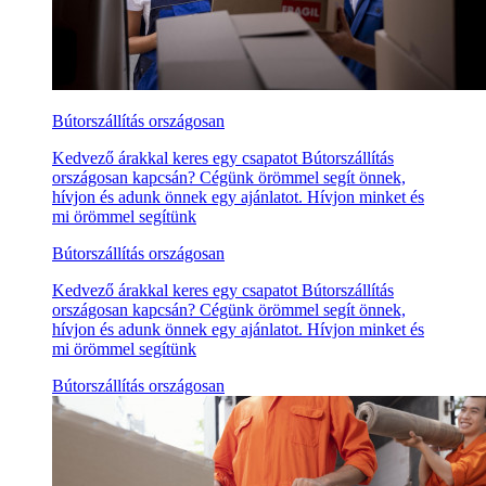
Bútorszállítás országosan
Kedvező árakkal keres egy csapatot Bútorszállítás
országosan kapcsán? Cégünk örömmel segít önnek,
hívjon és adunk önnek egy ajánlatot. Hívjon minket és
mi örömmel segítünk
Bútorszállítás országosan
Kedvező árakkal keres egy csapatot Bútorszállítás
országosan kapcsán? Cégünk örömmel segít önnek,
hívjon és adunk önnek egy ajánlatot. Hívjon minket és
mi örömmel segítünk
Bútorszállítás országosan