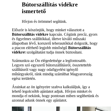
Bútorszállítás vidékre
ismertető
Hívjon és örömmel segítünk.
Először is köszönjük, hogy minket választott a
Bútorszállítás vidékre
kapcsán. Cégünk precíz, gyors
és figyelmes szállítókkal, illetve kiváló műszaki
állapotban lévő, korszerű teherautókkal dolgozik, hogy
a piacon elérhető legjobb minőségű
Bútorszállítás
vidékre
t szolgáltatást tudja önnek biztosítani.
Számunkra az Ön elégedettsége a legfontosabb.
Legyen szó egyszerű bútorszállításról, összetettebb
szállításról vagy nagy odafigyelést igénylő
műtárgyakról, ránk mindig számíthat Magyarország
egész területén.
Árainkat az ön igényeire szabva kalkuláljuk, így a
lehető legolcsóbb ajánlatot adjuk. Hívjon minket és
mondja el nekünk, hogy pontosan miben segíthetünk és
azonnal adunk önnek egy ajánlatot.