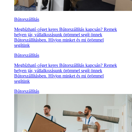
Bútorszállítás
Megbízható céget keres Bútorszállítás kapcsán? Remek
helyen jár, vállalkozásunk örömmel segít önnek
Bútorszállításben. Hívjon minket és mi örömmel
segítünk
Bútorszállítás
Megbízható céget keres Bútorszállítás kapcsán? Remek
helyen jár, vállalkozásunk örömmel segít önnek
Bútorszállításben. Hívjon minket és mi örömmel
segítünk
Bútorszállítás