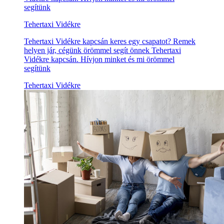
segítünk
Tehertaxi Vidékre
Tehertaxi Vidékre kapcsán keres egy csapatot? Remek
helyen jár, cégünk örömmel segít önnek Tehertaxi
Vidékre kapcsán. Hívjon minket és mi örömmel
segítünk
Tehertaxi Vidékre