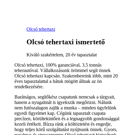
Olcsó tehertaxi
Olcsó tehertaxi ismertető
Kiváló szakértelem, 20 év tapasztalat
Olcsó tehertaxi, 100% garanciával, 3,5 tonnás
teherautóval. Vállalkozásunk örömmel segít önnek
Olcsó tehertaxi kapcsán. Szakembereink több, mint 20
éves tapasztalattal a hátuk mögött állnak az ön
rendelkezésére.
Barátságos, segítőkész csapatunk nemcsak a tárgyait,
hanem a nyugalmát is igyekszik megőrizni. Nálunk
nem futószalagon zajlik a munka – minden ügyfelünk
egyedi figyelmet kap. Cégünk tapasztalt csapata
precízen, körültekintően és a legnagyobb gondossággal
kezeli értékeit. Bízza ránk a költöztetést és engedje,
hogy teljes körű szolgáltatást nyújtsunk önnek. Gyors,
rugalmas és stresszmentes Olcsó tehertaxit biztosítunk