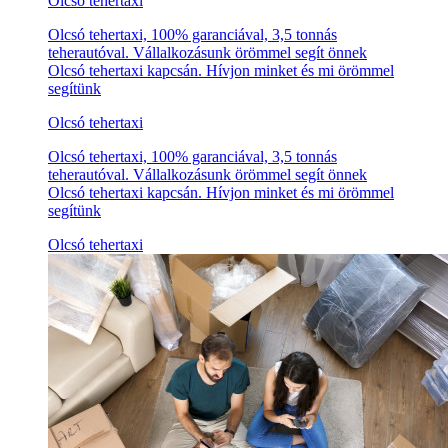
Olcsó tehertaxi
Olcsó tehertaxi, 100% garanciával, 3,5 tonnás
teherautóval. Vállalkozásunk örömmel segít önnek
Olcsó tehertaxi kapcsán. Hívjon minket és mi örömmel
segítünk
Olcsó tehertaxi
Olcsó tehertaxi, 100% garanciával, 3,5 tonnás
teherautóval. Vállalkozásunk örömmel segít önnek
Olcsó tehertaxi kapcsán. Hívjon minket és mi örömmel
segítünk
Olcsó tehertaxi