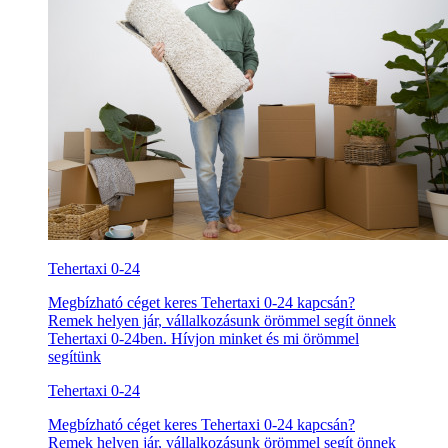
Tehertaxi 0-24
Megbízható céget keres Tehertaxi 0-24 kapcsán?
Remek helyen jár, vállalkozásunk örömmel segít önnek
Tehertaxi 0-24ben. Hívjon minket és mi örömmel
segítünk
Tehertaxi 0-24
Megbízható céget keres Tehertaxi 0-24 kapcsán?
Remek helyen jár, vállalkozásunk örömmel segít önnek