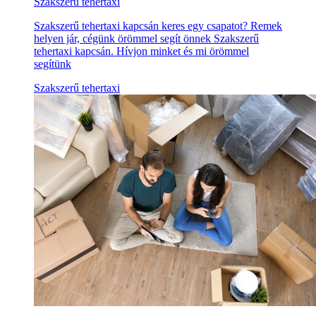
Szakszerű tehertaxi
Szakszerű tehertaxi kapcsán keres egy csapatot? Remek
helyen jár, cégünk örömmel segít önnek Szakszerű
tehertaxi kapcsán. Hívjon minket és mi örömmel
segítünk
Szakszerű tehertaxi