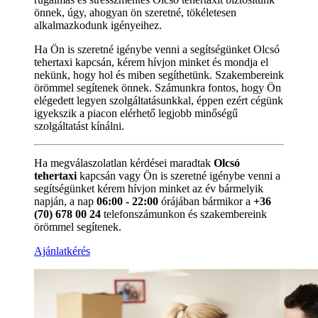
önnek, úgy, ahogyan ön szeretné, tökéletesen
alkalmazkodunk igényeihez.
Ha Ön is szeretné igénybe venni a segítségünket Olcsó
tehertaxi kapcsán, kérem hívjon minket és mondja el
nekünk, hogy hol és miben segíthetünk. Szakembereink
örömmel segítenek önnek. Számunkra fontos, hogy Ön
elégedett legyen szolgáltatásunkkal, éppen ezért cégünk
igyekszik a piacon elérhető legjobb minőségű
szolgáltatást kínálni.
Ha megválaszolatlan kérdései maradtak
Olcsó
tehertaxi
kapcsán vagy Ön is szeretné igénybe venni a
segítségünket kérem hívjon minket az év bármelyik
napján, a nap
06:00 - 22:00
órájában bármikor a
+36
(70) 678 00 24
telefonszámunkon és szakembereink
örömmel segítenek.
Ajánlatkérés