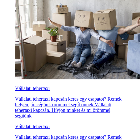
Vállalati tehertaxi
Vállalati tehertaxi kapcsán keres egy csapatot? Remek
helyen jár, cégünk örömmel segít önnek Vállalati
tehertaxi kapcsán. Hívjon minket és mi örömmel
segítünk
Vállalati tehertaxi
Vállalati tehertaxi kapcsán keres egy csapatot? Remek