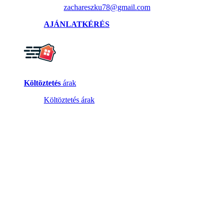
zachareszku78@gmail.com
AJÁNLATKÉRÉS
Költöztetés
árak
Költöztetés árak