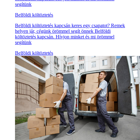
segítünk
Belföldi költöztetés
Belföldi költöztetés kapcsán keres egy csapatot? Remek
helyen jár, cégünk örömmel segít önnek Belföldi
költöztetés kapcsán. Hívjon minket és mi örömmel
segítünk
Belföldi költöztetés