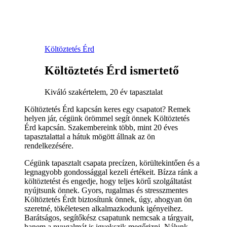
Költöztetés Érd
Költöztetés Érd ismertető
Kiváló szakértelem, 20 év tapasztalat
Költöztetés Érd kapcsán keres egy csapatot? Remek
helyen jár, cégünk örömmel segít önnek Költöztetés
Érd kapcsán. Szakembereink több, mint 20 éves
tapasztalattal a hátuk mögött állnak az ön
rendelkezésére.
Cégünk tapasztalt csapata precízen, körültekintően és a
legnagyobb gondossággal kezeli értékeit. Bízza ránk a
költöztetést és engedje, hogy teljes körű szolgáltatást
nyújtsunk önnek. Gyors, rugalmas és stresszmentes
Költöztetés Érdt biztosítunk önnek, úgy, ahogyan ön
szeretné, tökéletesen alkalmazkodunk igényeihez.
Barátságos, segítőkész csapatunk nemcsak a tárgyait,
hanem a nyugalmát is igyekszik megőrizni. Nálunk