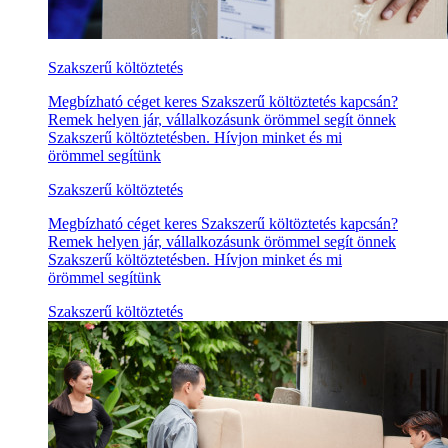
Szakszerű költöztetés
Megbízható céget keres Szakszerű költöztetés kapcsán?
Remek helyen jár, vállalkozásunk örömmel segít önnek
Szakszerű költöztetésben. Hívjon minket és mi
örömmel segítünk
Szakszerű költöztetés
Megbízható céget keres Szakszerű költöztetés kapcsán?
Remek helyen jár, vállalkozásunk örömmel segít önnek
Szakszerű költöztetésben. Hívjon minket és mi
örömmel segítünk
Szakszerű költöztetés