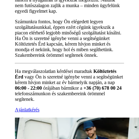
nem futószalagon zajlik a munka – minden ügyfelünk
egyedi figyelmet kap.
Számunkra fontos, hogy Ön elégedett legyen
szolgáltatásunkkal, éppen ezért cégünk igyekszik a
piacon elérhető legjobb minőségű szolgáltatást kínálni.
Ha Ön is szeretné igénybe venni a segítségünket
Költöztetés Érd kapcsán, kérem hívjon minket és
mondja el nekünk, hogy hol és miben segíthetünk.
Szakembereink örömmel segítenek önnek.
Ha megválaszolatlan kérdései maradtak
Költöztetés
Érd
vagy Ön is szeretné igénybe venni a segítségünket
kérem hívjon minket az év bármelyik napján, a nap
06:00 - 22:00
órájában bármikor a
+36 (70) 678 00 24
telefonszámunkon és szakembereink örömmel
segítenek.
Ajánlatkérés