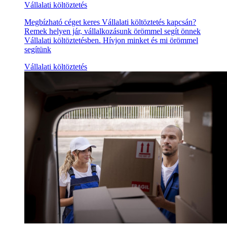
Vállalati költöztetés
Megbízható céget keres Vállalati költöztetés kapcsán?
Remek helyen jár, vállalkozásunk örömmel segít önnek
Vállalati költöztetésben. Hívjon minket és mi örömmel
segítünk
Vállalati költöztetés