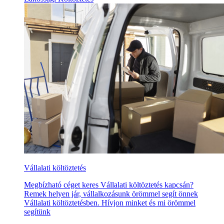
Vállalati költöztetés
Megbízható céget keres Vállalati költöztetés kapcsán?
Remek helyen jár, vállalkozásunk örömmel segít önnek
Vállalati költöztetésben. Hívjon minket és mi örömmel
segítünk