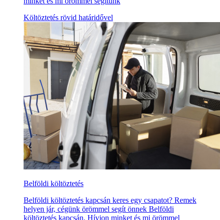
minket és mi örömmel segítünk
Költöztetés rövid határidővel
Belföldi költöztetés
Belföldi költöztetés kapcsán keres egy csapatot? Remek
helyen jár, cégünk örömmel segít önnek Belföldi
költöztetés kapcsán. Hívjon minket és mi örömmel