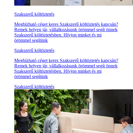
Szakszerű költöztetés
Megbízható céget keres Szakszerű költöztetés kapcsán?
Remek helyen jár, vállalkozásunk örömmel segít önnek
Szakszerű költöztetésben. Hívjon minket és mi
örömmel segítünk
Szakszerű költöztetés
Megbízható céget keres Szakszerű költöztetés kapcsán?
Remek helyen jár, vállalkozásunk örömmel segít önnek
Szakszerű költöztetésben. Hívjon minket és mi
örömmel segítünk
Szakszerű költöztetés