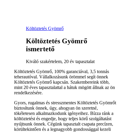
Költöztetés Gyömrő
Költöztetés Gyömrő
ismertető
Kiváló szakértelem, 20 év tapasztalat
Költöztetés Gyömrő, 100% garanciával, 3,5 tonnás
teherautóval. Vállalkozásunk örömmel segít önnek
Költöztetés Gyömrő kapcsán. Szakembereink több,
mint 20 éves tapasztalattal a hátuk mögött állnak az ön
rendelkezésére.
Gyors, rugalmas és stresszmentes Költöztetés Gyömrőt
biztosítunk önnek, úgy, ahogyan ön szeretné,
tökéletesen alkalmazkodunk igényeihez. Bízza ránk a
költöztetést és engedje, hogy teljes körű szolgáltatást
nyújtsunk önnek. Cégünk tapasztalt csapata precízen,
körültekintően és a legnagyobb gondossággal kezeli