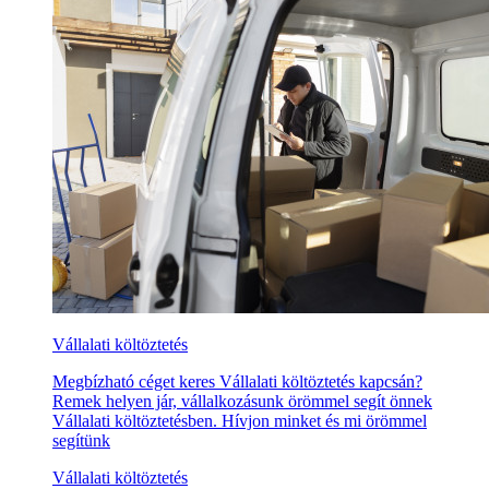
Vállalati költöztetés
Megbízható céget keres Vállalati költöztetés kapcsán?
Remek helyen jár, vállalkozásunk örömmel segít önnek
Vállalati költöztetésben. Hívjon minket és mi örömmel
segítünk
Vállalati költöztetés