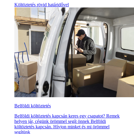
Költöztetés rövid határidővel
Belföldi költöztetés
Belföldi költöztetés kapcsán keres egy csapatot? Remek
helyen jár, cégünk örömmel segít önnek Belföldi
költöztetés kapcsán. Hívjon minket és mi örömmel
segítünk