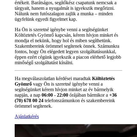
értékeit. Barátságos, segítőkész csapatunk nemcsak a
tárgyait, hanem a nyugalmát is igyekszik megőrizni.
Nálunk nem futószalagon zajlik a munka – minden
ügyfelünk egyedi figyelmet kap.
Ha Ön is szeretné igénybe venni a segítségünket
Költöztetés Gyömrő kapcsán, kérem hívjon minket és
mondja el nekünk, hogy hol és miben segíthetünk.
Szakembereink örömmel segítenek önnek. Számunkra
fontos, hogy Ön elégedett legyen szolgáltatásunkkal,
éppen ezért cégünk igyekszik a piacon elérhető legjobb
minőségű szolgáltatást kínálni.
Ha megválaszolatlan kérdései maradtak
Költöztetés
Gyömrő
vagy Ön is szeretné igénybe venni a
segítségünket kérem hívjon minket az év bármelyik
napján, a nap
06:00 - 22:00
órájában bármikor a
+36
(70) 678 00 24
telefonszámunkon és szakembereink
örömmel segítenek.
Ajánlatkérés