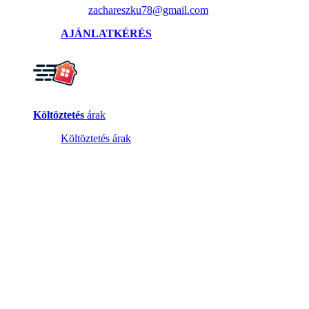
zachareszku78@gmail.com
AJÁNLATKÉRÉS
Költöztetés
árak
Költöztetés árak