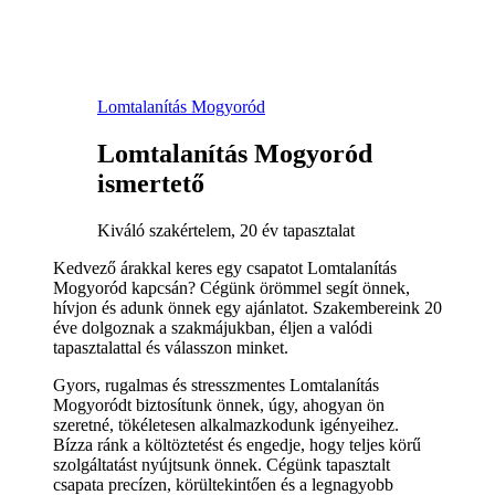
Lomtalanítás Mogyoród
Lomtalanítás Mogyoród
ismertető
Kiváló szakértelem, 20 év tapasztalat
Kedvező árakkal keres egy csapatot Lomtalanítás
Mogyoród kapcsán? Cégünk örömmel segít önnek,
hívjon és adunk önnek egy ajánlatot. Szakembereink 20
éve dolgoznak a szakmájukban, éljen a valódi
tapasztalattal és válasszon minket.
Gyors, rugalmas és stresszmentes Lomtalanítás
Mogyoródt biztosítunk önnek, úgy, ahogyan ön
szeretné, tökéletesen alkalmazkodunk igényeihez.
Bízza ránk a költöztetést és engedje, hogy teljes körű
szolgáltatást nyújtsunk önnek. Cégünk tapasztalt
csapata precízen, körültekintően és a legnagyobb