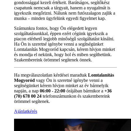
gondossággal kezeli értékeit. Barátságos, segítőkész
csapatunk nemcsak a tárgyait, hanem a nyugalmát is
igyekszik megőrizni. Nálunk nem futószalagon zajlik a
munka – minden ügyfelünk egyedi figyelmet kap.
Számunkra fontos, hogy Ön elégedett legyen
szolgáltatásunkkal, éppen ezért cégünk igyekszik a
piacon elérhető legjobb minőségű szolgáltatást kínálni.
Ha Ön is szeretné igénybe venni a segítségünket
Lomtalanítás Mogyoród kapcsán, kérem hívjon minket
és mondja el nekünk, hogy hol és miben segíthetünk.
Szakembereink örömmel segítenek önnek.
Ha megválaszolatlan kérdései maradtak
Lomtalanítás
Mogyoród
vagy Ön is szeretné igénybe venni a
segítségünket kérem hívjon minket az év bármelyik
napján, a nap
06:00 - 22:00
órájában bármikor a
+36
(70) 678 00 24
telefonszámunkon és szakembereink
örömmel segítenek.
Ajánlatkérés