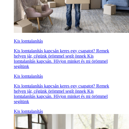
Kis lomtalanítás
Kis lomtalanítás kapcsán keres egy csapatot? Remek
helyen jár, cégünk örömmel segít önnek Kis
lomtalanítás kapcsán. Hívjon minket és mi örömmel
segítünk
Kis lomtalanítás
Kis lomtalanítás kapcsán keres egy csapatot? Remek
helyen jár, cégünk örömmel segít önnek Kis
lomtalanítás kapcsán. Hívjon minket és mi örömmel
segítünk
Kis lomtalanítás