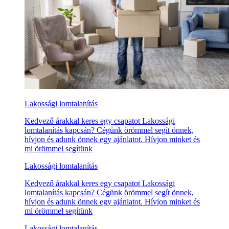
Lakossági lomtalanítás
Kedvező árakkal keres egy csapatot Lakossági
lomtalanítás kapcsán? Cégünk örömmel segít önnek,
hívjon és adunk önnek egy ajánlatot. Hívjon minket és
mi örömmel segítünk
Lakossági lomtalanítás
Kedvező árakkal keres egy csapatot Lakossági
lomtalanítás kapcsán? Cégünk örömmel segít önnek,
hívjon és adunk önnek egy ajánlatot. Hívjon minket és
mi örömmel segítünk
Lakossági lomtalanítás