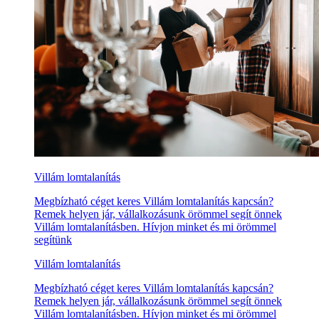
Villám lomtalanítás
Megbízható céget keres Villám lomtalanítás kapcsán?
Remek helyen jár, vállalkozásunk örömmel segít önnek
Villám lomtalanításben. Hívjon minket és mi örömmel
segítünk
Villám lomtalanítás
Megbízható céget keres Villám lomtalanítás kapcsán?
Remek helyen jár, vállalkozásunk örömmel segít önnek
Villám lomtalanításben. Hívjon minket és mi örömmel