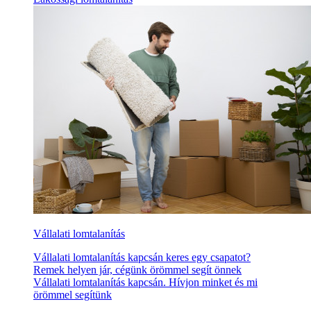
Vállalati lomtalanítás
Vállalati lomtalanítás kapcsán keres egy csapatot?
Remek helyen jár, cégünk örömmel segít önnek
Vállalati lomtalanítás kapcsán. Hívjon minket és mi
örömmel segítünk