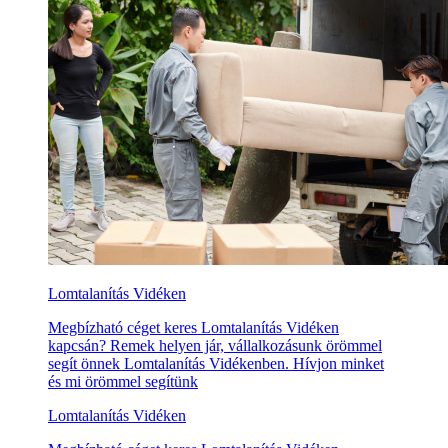
Lomtalanítás Vidéken
Megbízható céget keres Lomtalanítás Vidéken
kapcsán? Remek helyen jár, vállalkozásunk örömmel
segít önnek Lomtalanítás Vidékenben. Hívjon minket
és mi örömmel segítünk
Lomtalanítás Vidéken