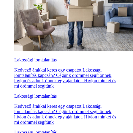
Lakossági lomtalanítás
Kedvező árakkal keres egy csapatot Lakossági
lomtalanítás kapcsán? Cégünk örömmel segít önnek,
hívjon és adunk önnek egy ajánlatot. Hívjon minket és
mi örömmel segítünk
Lakossági lomtalanítás
Kedvező árakkal keres egy csapatot Lakossági
lomtalanítás kapcsán? Cégünk örömmel segít önnek,
hívjon és adunk önnek egy ajánlatot. Hívjon minket és
mi örömmel segítünk
Lakossági lomtalanítás