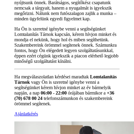
nyújtsunk önnek. Barátságos, segítőkész csapatunk
nemcsak a tárgyait, hanem a nyugalmát is igyekszik
megőrizni. Nálunk nem futószalagon zajlik a munka –
minden ügyfelünk egyedi figyelmet kap.
Ha Ön is szeretné igénybe venni a segítségünket
Lomtalanítás Tárnok kapcsán, kérem hívjon minket és
mondja el nekünk, hogy hol és miben segíthetünk.
Szakembereink örömmel segítenek önnek. Számunkra
fontos, hogy Ön elégedett legyen szolgáltatásunkkal,
éppen ezért cégünk igyekszik a piacon elérhető legjobb
minőségű szolgáltatást kínálni.
Ha megválaszolatlan kérdései maradtak
Lomtalanítás
Tárnok
vagy Ön is szeretné igénybe venni a
segítségünket kérem hívjon minket az év bármelyik
napján, a nap
06:00 - 22:00
órájában bármikor a
+36
(70) 678 00 24
telefonszámunkon és szakembereink
örömmel segítenek.
Ajánlatkérés