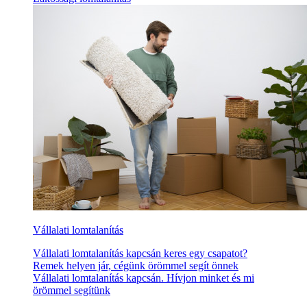
Vállalati lomtalanítás
Vállalati lomtalanítás kapcsán keres egy csapatot?
Remek helyen jár, cégünk örömmel segít önnek
Vállalati lomtalanítás kapcsán. Hívjon minket és mi
örömmel segítünk