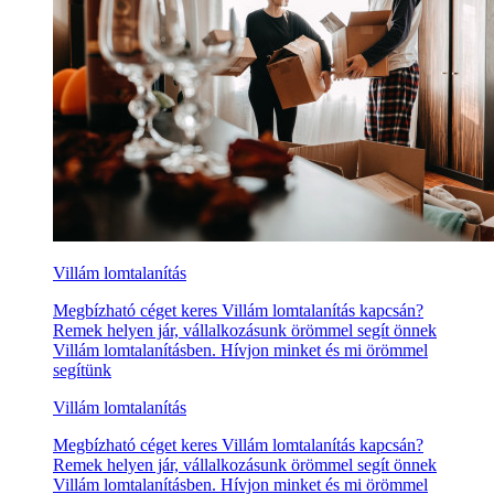
Villám lomtalanítás
Megbízható céget keres Villám lomtalanítás kapcsán?
Remek helyen jár, vállalkozásunk örömmel segít önnek
Villám lomtalanításben. Hívjon minket és mi örömmel
segítünk
Villám lomtalanítás
Megbízható céget keres Villám lomtalanítás kapcsán?
Remek helyen jár, vállalkozásunk örömmel segít önnek
Villám lomtalanításben. Hívjon minket és mi örömmel