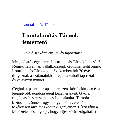
Lomtalanítás Tárnok
Lomtalanítás Tárnok
ismertető
Kiváló szakértelem, 20 év tapasztalat
Megbízható céget keres Lomtalanítás Tárnok kapcsán?
Remek helyen jár, vállalkozásunk örömmel segít önnek
Lomtalanítás Tárnokben. Szakembereink 20 éve
dolgoznak a szakmájukban, éljen a valódi tapasztalattal
és válasszon minket.
Cégünk tapasztalt csapata precízen, körültekintően és a
legnagyobb gondossággal kezeli értékeit. Gyors,
rugalmas és stresszmentes Lomtalanítás Tárnokt
biztosítunk önnek, úgy, ahogyan ön szeretné,
tökéletesen alkalmazkodunk igényeihez. Bízza ránk a
költöztetést és engedje, hogy teljes körű szolgáltatást