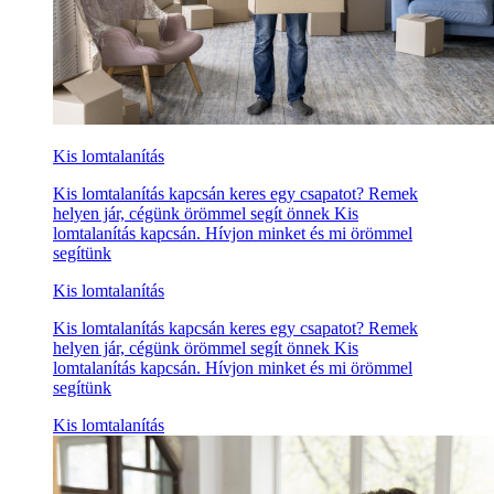
Kis lomtalanítás
Kis lomtalanítás kapcsán keres egy csapatot? Remek
helyen jár, cégünk örömmel segít önnek Kis
lomtalanítás kapcsán. Hívjon minket és mi örömmel
segítünk
Kis lomtalanítás
Kis lomtalanítás kapcsán keres egy csapatot? Remek
helyen jár, cégünk örömmel segít önnek Kis
lomtalanítás kapcsán. Hívjon minket és mi örömmel
segítünk
Kis lomtalanítás