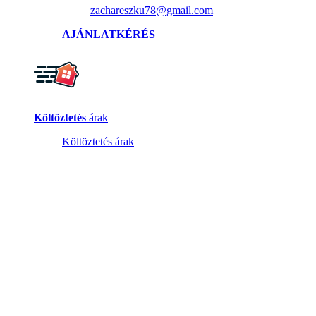
zachareszku78@gmail.com
AJÁNLATKÉRÉS
Költöztetés
árak
Költöztetés árak