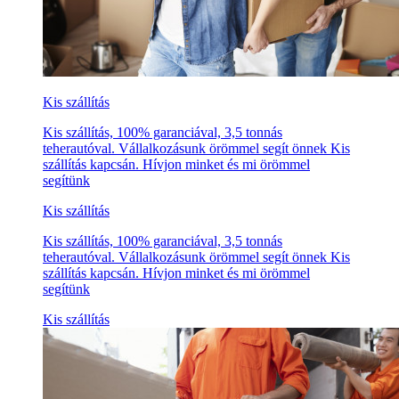
Kis szállítás
Kis szállítás, 100% garanciával, 3,5 tonnás
teherautóval. Vállalkozásunk örömmel segít önnek Kis
szállítás kapcsán. Hívjon minket és mi örömmel
segítünk
Kis szállítás
Kis szállítás, 100% garanciával, 3,5 tonnás
teherautóval. Vállalkozásunk örömmel segít önnek Kis
szállítás kapcsán. Hívjon minket és mi örömmel
segítünk
Kis szállítás