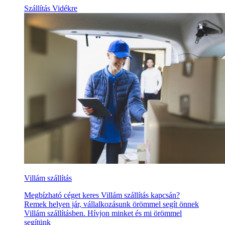
Szállítás Vidékre
Villám szállítás
Megbízható céget keres Villám szállítás kapcsán?
Remek helyen jár, vállalkozásunk örömmel segít önnek
Villám szállításben. Hívjon minket és mi örömmel
segítünk