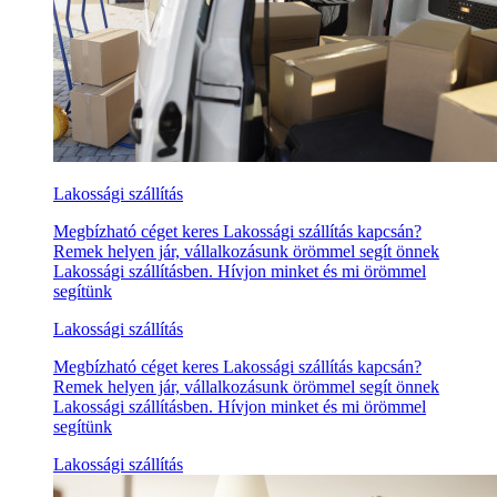
Lakossági szállítás
Megbízható céget keres Lakossági szállítás kapcsán?
Remek helyen jár, vállalkozásunk örömmel segít önnek
Lakossági szállításben. Hívjon minket és mi örömmel
segítünk
Lakossági szállítás
Megbízható céget keres Lakossági szállítás kapcsán?
Remek helyen jár, vállalkozásunk örömmel segít önnek
Lakossági szállításben. Hívjon minket és mi örömmel
segítünk
Lakossági szállítás