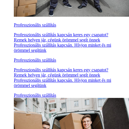
Professzionális szállítás
Professzionális szállítás kapcsán keres egy csapatot?
Remek helyen jár, cégünk örömmel segít önnek
Professzionális szállítás kapcsán. Hívjon minket és mi
örömmel segítünk
Professzionális szállítás
Professzionális szállítás kapcsán keres egy csapatot?
Remek helyen jár, cégünk örömmel segít önnek
Professzionális szállítás kapcsán. Hívjon minket és mi
örömmel segítünk
Professzionális szállítás