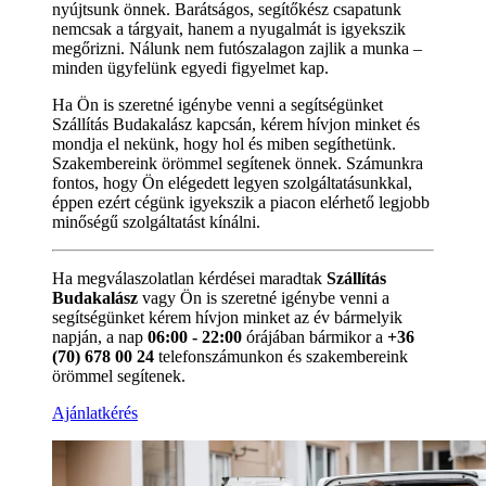
nyújtsunk önnek. Barátságos, segítőkész csapatunk
nemcsak a tárgyait, hanem a nyugalmát is igyekszik
megőrizni. Nálunk nem futószalagon zajlik a munka –
minden ügyfelünk egyedi figyelmet kap.
Ha Ön is szeretné igénybe venni a segítségünket
Szállítás Budakalász kapcsán, kérem hívjon minket és
mondja el nekünk, hogy hol és miben segíthetünk.
Szakembereink örömmel segítenek önnek. Számunkra
fontos, hogy Ön elégedett legyen szolgáltatásunkkal,
éppen ezért cégünk igyekszik a piacon elérhető legjobb
minőségű szolgáltatást kínálni.
Ha megválaszolatlan kérdései maradtak
Szállítás
Budakalász
vagy Ön is szeretné igénybe venni a
segítségünket kérem hívjon minket az év bármelyik
napján, a nap
06:00 - 22:00
órájában bármikor a
+36
(70) 678 00 24
telefonszámunkon és szakembereink
örömmel segítenek.
Ajánlatkérés