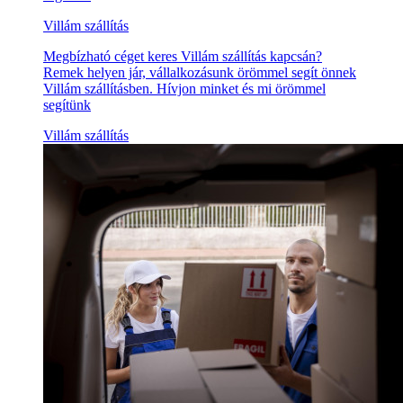
Villám szállítás
Megbízható céget keres Villám szállítás kapcsán?
Remek helyen jár, vállalkozásunk örömmel segít önnek
Villám szállításben. Hívjon minket és mi örömmel
segítünk
Villám szállítás