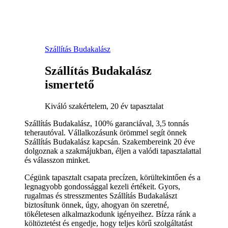
Szállítás Budakalász
Szállítás Budakalász
ismertető
Kiváló szakértelem, 20 év tapasztalat
Szállítás Budakalász, 100% garanciával, 3,5 tonnás
teherautóval. Vállalkozásunk örömmel segít önnek
Szállítás Budakalász kapcsán. Szakembereink 20 éve
dolgoznak a szakmájukban, éljen a valódi tapasztalattal
és válasszon minket.
Cégünk tapasztalt csapata precízen, körültekintően és a
legnagyobb gondossággal kezeli értékeit. Gyors,
rugalmas és stresszmentes Szállítás Budakalászt
biztosítunk önnek, úgy, ahogyan ön szeretné,
tökéletesen alkalmazkodunk igényeihez. Bízza ránk a
költöztetést és engedje, hogy teljes körű szolgáltatást