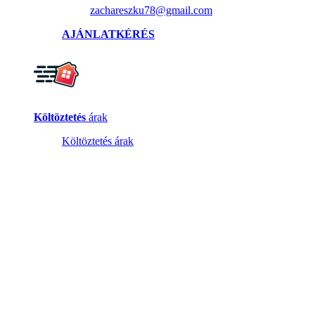
zachareszku78@gmail.com
AJÁNLATKÉRÉS
Költöztetés
árak
Költöztetés árak