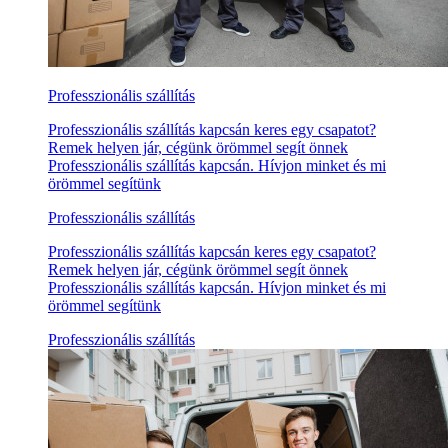
Professzionális szállítás
Professzionális szállítás kapcsán keres egy csapatot?
Remek helyen jár, cégünk örömmel segít önnek
Professzionális szállítás kapcsán. Hívjon minket és mi
örömmel segítünk
Professzionális szállítás
Professzionális szállítás kapcsán keres egy csapatot?
Remek helyen jár, cégünk örömmel segít önnek
Professzionális szállítás kapcsán. Hívjon minket és mi
örömmel segítünk
Professzionális szállítás