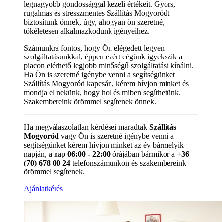
legnagyobb gondossággal kezeli értékeit. Gyors,
rugalmas és stresszmentes Szállítás Mogyoródt
biztosítunk önnek, úgy, ahogyan ön szeretné,
tökéletesen alkalmazkodunk igényeihez.
Számunkra fontos, hogy Ön elégedett legyen
szolgáltatásunkkal, éppen ezért cégünk igyekszik a
piacon elérhető legjobb minőségű szolgáltatást kínálni.
Ha Ön is szeretné igénybe venni a segítségünket
Szállítás Mogyoród kapcsán, kérem hívjon minket és
mondja el nekünk, hogy hol és miben segíthetünk.
Szakembereink örömmel segítenek önnek.
Ha megválaszolatlan kérdései maradtak
Szállítás
Mogyoród
vagy Ön is szeretné igénybe venni a
segítségünket kérem hívjon minket az év bármelyik
napján, a nap
06:00 - 22:00
órájában bármikor a
+36
(70) 678 00 24
telefonszámunkon és szakembereink
örömmel segítenek.
Ajánlatkérés