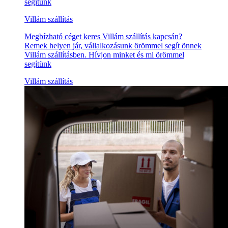
segítünk
Villám szállítás
Megbízható céget keres Villám szállítás kapcsán?
Remek helyen jár, vállalkozásunk örömmel segít önnek
Villám szállításben. Hívjon minket és mi örömmel
segítünk
Villám szállítás