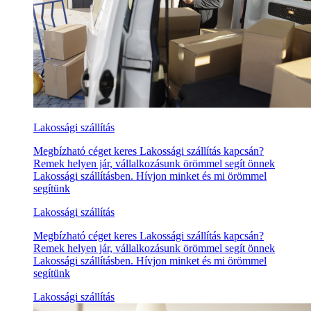
Lakossági szállítás
Megbízható céget keres Lakossági szállítás kapcsán?
Remek helyen jár, vállalkozásunk örömmel segít önnek
Lakossági szállításben. Hívjon minket és mi örömmel
segítünk
Lakossági szállítás
Megbízható céget keres Lakossági szállítás kapcsán?
Remek helyen jár, vállalkozásunk örömmel segít önnek
Lakossági szállításben. Hívjon minket és mi örömmel
segítünk
Lakossági szállítás