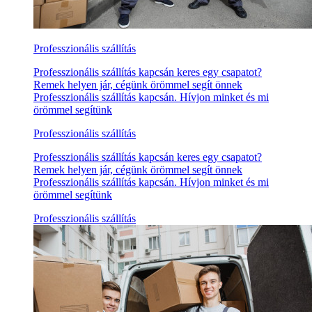
Professzionális szállítás
Professzionális szállítás kapcsán keres egy csapatot?
Remek helyen jár, cégünk örömmel segít önnek
Professzionális szállítás kapcsán. Hívjon minket és mi
örömmel segítünk
Professzionális szállítás
Professzionális szállítás kapcsán keres egy csapatot?
Remek helyen jár, cégünk örömmel segít önnek
Professzionális szállítás kapcsán. Hívjon minket és mi
örömmel segítünk
Professzionális szállítás