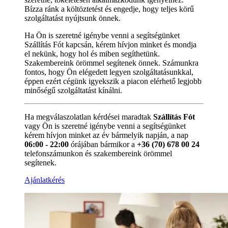
Bízza ránk a költöztetést és engedje, hogy teljes körű
szolgáltatást nyújtsunk önnek.
Ha Ön is szeretné igénybe venni a segítségünket
Szállítás Fót kapcsán, kérem hívjon minket és mondja
el nekünk, hogy hol és miben segíthetünk.
Szakembereink örömmel segítenek önnek. Számunkra
fontos, hogy Ön elégedett legyen szolgáltatásunkkal,
éppen ezért cégünk igyekszik a piacon elérhető legjobb
minőségű szolgáltatást kínálni.
Ha megválaszolatlan kérdései maradtak
Szállítás Fót
vagy Ön is szeretné igénybe venni a segítségünket
kérem hívjon minket az év bármelyik napján, a nap
06:00 - 22:00
órájában bármikor a
+36 (70) 678 00 24
telefonszámunkon és szakembereink örömmel
segítenek.
Ajánlatkérés