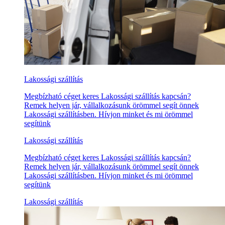
Lakossági szállítás
Megbízható céget keres Lakossági szállítás kapcsán?
Remek helyen jár, vállalkozásunk örömmel segít önnek
Lakossági szállításben. Hívjon minket és mi örömmel
segítünk
Lakossági szállítás
Megbízható céget keres Lakossági szállítás kapcsán?
Remek helyen jár, vállalkozásunk örömmel segít önnek
Lakossági szállításben. Hívjon minket és mi örömmel
segítünk
Lakossági szállítás