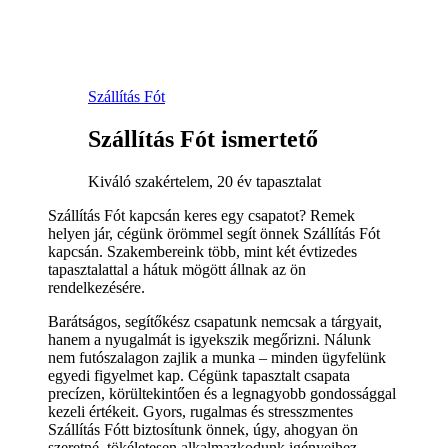
Szállítás Fót
Szállítás Fót ismertető
Kiváló szakértelem, 20 év tapasztalat
Szállítás Fót kapcsán keres egy csapatot? Remek
helyen jár, cégünk örömmel segít önnek Szállítás Fót
kapcsán. Szakembereink több, mint két évtizedes
tapasztalattal a hátuk mögött állnak az ön
rendelkezésére.
Barátságos, segítőkész csapatunk nemcsak a tárgyait,
hanem a nyugalmát is igyekszik megőrizni. Nálunk
nem futószalagon zajlik a munka – minden ügyfelünk
egyedi figyelmet kap. Cégünk tapasztalt csapata
precízen, körültekintően és a legnagyobb gondossággal
kezeli értékeit. Gyors, rugalmas és stresszmentes
Szállítás Fótt biztosítunk önnek, úgy, ahogyan ön
szeretné, tökéletesen alkalmazkodunk igényeihez.